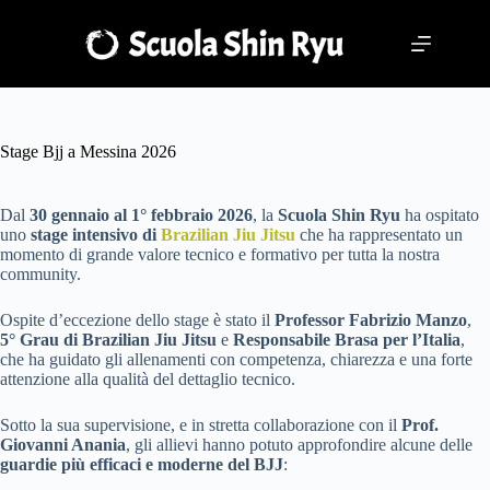
Salta
al
contenuto
Stage Bjj a Messina 2026
Dal
30 gennaio al 1° febbraio 2026
, la
Scuola Shin Ryu
ha ospitato
uno
stage intensivo di
Brazilian Jiu Jitsu
che ha rappresentato un
momento di grande valore tecnico e formativo per tutta la nostra
community.
Ospite d’eccezione dello stage è stato il
Professor
Fabrizio Manzo
,
5° Grau di Brazilian Jiu Jitsu
e
Responsabile Brasa per l’Italia
,
che ha guidato gli allenamenti con competenza, chiarezza e una forte
attenzione alla qualità del dettaglio tecnico.
Sotto la sua supervisione, e in stretta collaborazione con il
Prof.
Giovanni Anania
, gli allievi hanno potuto approfondire alcune delle
guardie più efficaci e moderne del BJJ
: