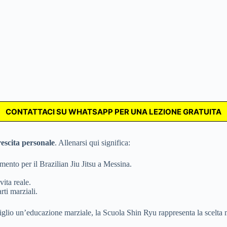
CONTATTACI SU WHATSAPP PER UNA LEZIONE GRATUITA
escita personale
. Allenarsi qui significa:
imento per il Brazilian Jiu Jitsu a Messina.
vita reale.
rti marziali.
figlio un’educazione marziale, la Scuola Shin Ryu rappresenta la scelta 