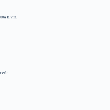
tta la vita.
 età: