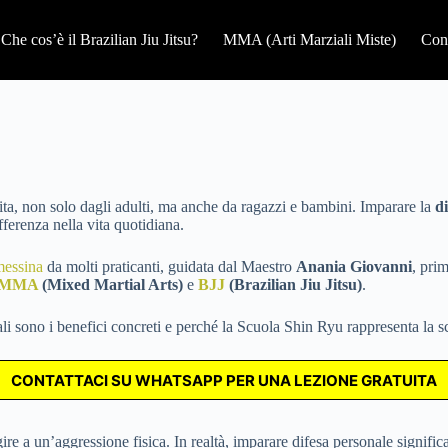
Che cos’è il Brazilian Jiu Jitsu?
MMA (Arti Marziali Miste)
Cont
ita, non solo dagli adulti, ma anche da ragazzi e bambini. Imparare la
d
fferenza nella vita quotidiana.
 messina
da molti praticanti, guidata dal Maestro
Anania Giovanni
, prim
MMA
(Mixed Martial Arts)
e
BJJ
(Brazilian Jiu Jitsu)
.
ali sono i benefici concreti e perché la Scuola Shin Ryu rappresenta la s
CONTATTACI SU WHATSAPP PER UNA LEZIONE GRATUITA
re a un’aggressione fisica. In realtà, imparare difesa personale signific