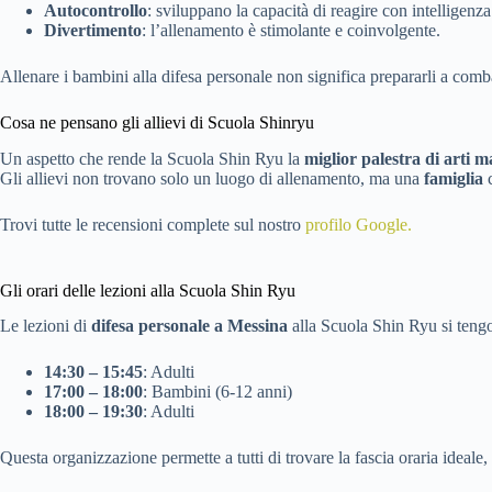
Autocontrollo
: sviluppano la capacità di reagire con intelligenz
Divertimento
: l’allenamento è stimolante e coinvolgente.
Allenare i bambini alla difesa personale non significa prepararli a combat
Cosa ne pensano gli allievi di Scuola Shinryu
Un aspetto che rende la Scuola Shin Ryu la
miglior palestra di arti m
Gli allievi non trovano solo un luogo di allenamento, ma una
famiglia
c
Trovi tutte le recensioni complete sul nostro
profilo Google.
Gli orari delle lezioni alla Scuola Shin Ryu
Le lezioni di
difesa personale a Messina
alla Scuola Shin Ryu si ten
14:30 – 15:45
: Adulti
17:00 – 18:00
: Bambini (6-12 anni)
18:00 – 19:30
: Adulti
Questa organizzazione permette a tutti di trovare la fascia oraria ideale,