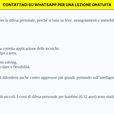
CONTATTACI SU WHATSAPP PER UNA LEZIONE GRATUITA
per la difesa personale, perché si basa su leve, strangolamenti e immobil
a corretta applicazione delle tecniche.
rpo a terra.
lem solving.
lare e flessibilità.
di difendersi anche contro aggressori più grandi, puntando sull’intelligen
più piccoli. I corsi di difesa personale per bambini (6-12 anni) sono studi