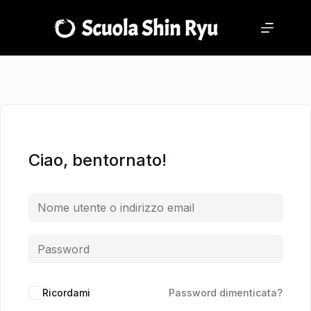
Salta
Salta
al
al
contenuto
contenuto
Ciao, bentornato!
Ricordami
Password dimenticata?