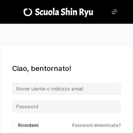
Salta
Salta
al
al
contenuto
contenuto
Ciao, bentornato!
Ricordami
Password dimenticata?